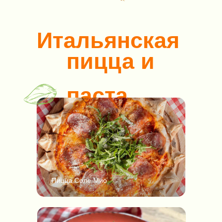
Итальянская
пицца и
паста
Пицца Соле Мио