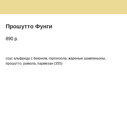
Прошутто Фунги
890
р.
соус альфредо с беконом, горгонзола, жареные шампиньоны,
прошутто, руккола, пармезан (355)